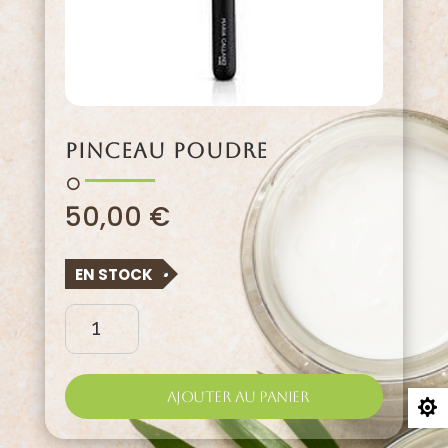
PINCEAU POUDRE
50,00
€
EN STOCK
quantité
de
Pinceau
Poudre
Ajouter au panier
