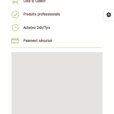

Click & Collect
R
Produits professionnels

}
Achetez 24h/7jrs

Paiement sécurisé